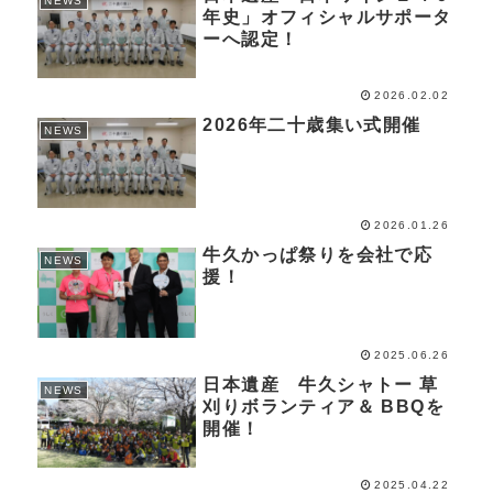
NEWS
年史」オフィシャルサポータ
ーへ認定！
2026.02.02
2026年二十歳集い式開催
NEWS
2026.01.26
牛久かっぱ祭りを会社で応
NEWS
援！
2025.06.26
日本遺産 牛久シャトー 草
NEWS
刈りボランティア＆ BBQを
開催！
2025.04.22